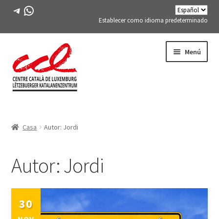
Telegrama
WhatsApp
Establecer como idioma predeterminado
Saltar
saltar
Menú
a
al
la
contenido
navegación
Expand
CONÓCENOS
child
Casa
Autor: Jordi
menu
Expand
ACTIVIDADES
child
menu
Autor:
Jordi
CURSOS
MIEMBROS DE FES-TE
30
LIBRO