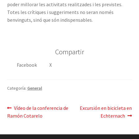
poder millorar les activitats realitzades i les previstes
.
Totes les crítiques i suggeriments no seran només
benvinguts
,
sinó que són indispensables
.
Compartir
Facebook
X
Categoría:
General
Mensaje
Publicación
Siguiente
Vídeo de la conferencia de
Excursión en bicicleta en
anterior:
post:
Ramón Cotarelo
Echternach
de
navegación