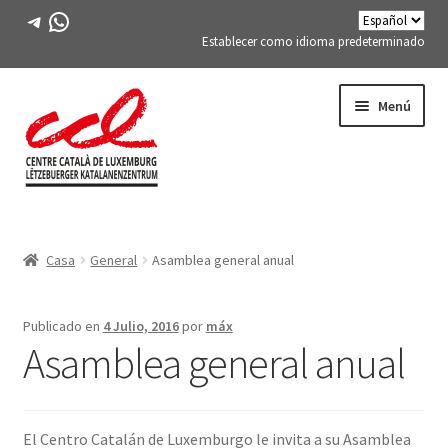
Telegrama
WhatsApp
Establecer como idioma predeterminado
Saltar
saltar
Menú
a
al
la
contenido
navegación
Expand
CONÓCENOS
child
Casa
General
Asamblea general anual
menu
Expand
ACTIVIDADES
child
menu
CURSOS
Publicado en
4 Julio, 2016
por
máx
Asamblea general anual
MIEMBROS DE FES-TE
LIBRO
El Centro Catalán de Luxemburgo le invita a su Asamblea