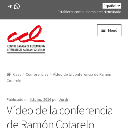
Telegrama
WhatsApp
Establecer como idioma predeterminado
Saltar
saltar
Menú
a
al
la
contenido
navegación
Expand
CONÓCENOS
child
Casa
Conferencias
Vídeo de la conferencia de Ramón
menu
Expand
ACTIVIDADES
Cotarelo
child
menu
CURSOS
Publicado en
4 Julio, 2016
por
Jordi
Vídeo de la conferencia
MIEMBROS DE FES-TE
de Ramón Cotarelo
LIBRO