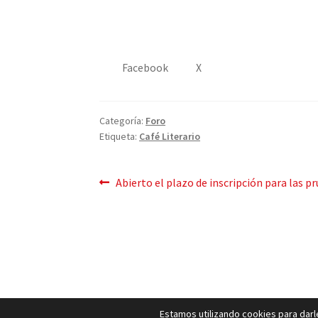
Facebook
X
Categoría:
Foro
Etiqueta:
Café Literario
Mensaje
Publicación
Abierto el plazo de inscripción para las pr
anterior:
de
navegación
Estamos utilizando cookies para darle