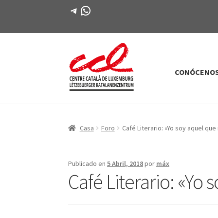
Telegrama
WhatsApp
CONÓCENO
Saltar
saltar
a
al
la
contenido
navegación
Casa
Foro
Café Literario: «Yo soy aquel que
Publicado en
5 Abril, 2018
por
máx
Café Literario: «Yo