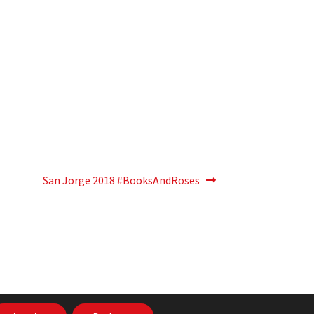
Siguiente
San Jorge 2018 #BooksAndRoses
post: