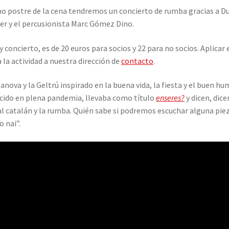
mo postre de la cena tendremos un concierto de rumba gracias a 
oler y el percusionista Marc Gómez Dino.
concierto, es de 20 euros para socios y 22 para no socios. Aplicar
a la actividad a nuestra dirección de
contacto
.
nova y la Geltrú inspirado en la buena vida, la fiesta y el buen hu
recido en plena pandemia, llevaba como título
enseres?
y dicen, dic
l catalán y la rumba. Quién sabe si podremos escuchar alguna piez
 nai”.