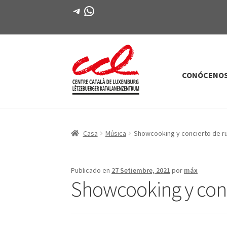
Telegrama
WhatsApp
CONÓCENO
Saltar
saltar
a
al
la
contenido
navegación
Casa
Música
Showcooking y concierto de 
Publicado en
27 Setiembre, 2021
por
máx
Showcooking y con