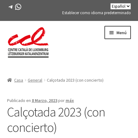
Telegrama
WhatsApp
Establecer como idioma predeterminado
Saltar
saltar
Menú
a
al
la
contenido
navegación
Expand
CONÓCENOS
child
Casa
General
Calçotada 2023 (con concierto)
menu
Expand
ACTIVIDADES
child
menu
CURSOS
Publicado en
8 Marzo, 2023
por
máx
Calçotada 2023 (con
MIEMBROS DE FES-TE
concierto)
LIBRO