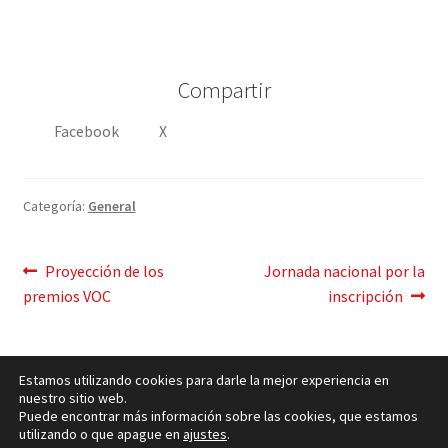
Compartir
Facebook
X
Categoría:
General
Mensaje
Publicación
Siguiente
Proyección de los
Jornada nacional por la
anterior:
post:
premios VOC
inscripción
de
navegación
Estamos utilizando cookies para darle la mejor experiencia en
nuestro sitio web.
Puede encontrar más información sobre las cookies, que estamos
utilizando o que apague en
ajustes
.
Política de cookies
– © Ccluxemburgo 2006 - 2026 –