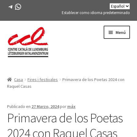
Telegrama
WhatsApp
Establecer como idioma predeterminado
Saltar
saltar
Menú
a
al
la
contenido
navegación
Expand
CONÓCENOS
child
Casa
Fires i festivales
Primavera de los Poetas 2024 con
menu
Expand
ACTIVIDADES
Raquel Casas
child
menu
CURSOS
Publicado en
27 Marzo, 2024
por
máx
Primavera de los Poetas
MIEMBROS DE FES-TE
2024 con Raquel Casas
LIBRO