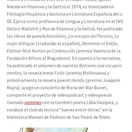
Nacida en Vilanova y la Geltrú el 1974, es licenciada en
Filología Hispánica y doctora en Literatura Española del s.
XX. Ejerce como profesora de Lengua y Literatura en el INS
Dolors Mallafrè y Ros de Vilanova y la Geltrú. Ha publicado
los libros de poesía
Astrolabio
,
Los encajes del Paraíso
,
La
mujer bilingüe
(traducido al español),
Derramar el botijo
,
Estimar Nick Kamen
yo
Contracción
(premio Valencia de la
Fundación Alfons el Magnànim). En cuanto a la narrativa,
ha publicado el volumen de cuentos
Balcones que escupen
medias
, la novela breve
Falla
(premio Mollerussa) y
próximamente la novela juvenil
Herida
(premio Joaquim
Ruyra). acoge un concierto de Maria del Mar Bonet,
comparte el proyecto de videopodcast y videopoesía
llamado
geminas
con la también poeta Lídia Gàzquez, y
conduce el club de lectura “Jueves entre letras” en la
biblioteca Manuel de Pedrolo de San Pedro de Ribes.