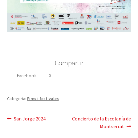
Compartir
Facebook
X
Categoría:
Fires i festivales
Mensaje
Publicación
Siguiente
San Jorge 2024
Concierto de la Escolanía de
anterior:
post:
Montserrat
de