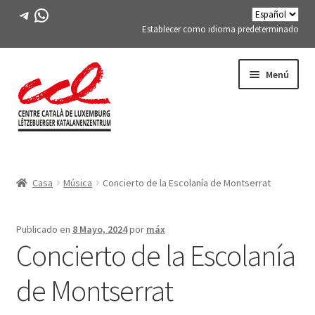
Telegrama
WhatsApp
Establecer como idioma predeterminado
Saltar
saltar
Menú
a
al
la
contenido
navegación
Expand
CONÓCENOS
child
Casa
Música
Concierto de la Escolanía de Montserrat
menu
Expand
ACTIVIDADES
child
menu
CURSOS
Publicado en
8 Mayo, 2024
por
máx
Concierto de la Escolanía
MIEMBROS DE FES-TE
de Montserrat
LIBRO