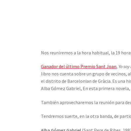
Nos reuniremos a la hora habitual, la 19 hora
Ganador del último Premio Sant Joan
,
Yo soy
libro nos cuenta sobre un grupo de vecinos, 
el distrito de Barcelonian de Gràcia. Es una 
Alba Gómez Gabriel, En esta primera novela, r
También aprovecharemos la reunión para decidi
Tendremos suerte, en la otra banda, de partici
Alba Gómez Gabriel
(Sant Pere de Ribes, 1983)