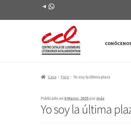
Telegrama
WhatsApp
CONÓCENO
Saltar
saltar
a
al
la
contenido
navegación
Casa
Foro
Yo soy la última plaza
Publicado en
6 Marzo, 2025
por
máx
Yo soy la última pla