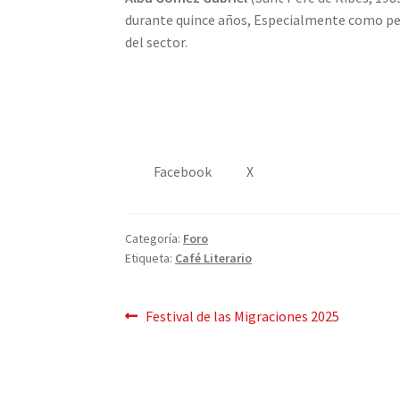
durante quince años, Especialmente como pe
del sector.
Facebook
X
Categoría:
Foro
Etiqueta:
Café Literario
Mensaje
Publicación
Festival de las Migraciones 2025
anterior:
de
navegación