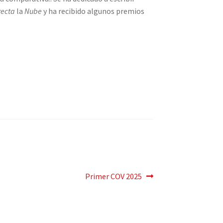
recta
la
Nube
y ha recibido algunos premios
Siguiente
Primer COV 2025
post: