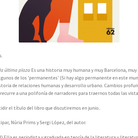
s.
 la última plaza
Es una historia muy humana y muy Barcelona, muy l
algunos de los 'permanentes' (Si hay algo permanente en este mun
historia de relaciones humanas y desarrollo urbano. Cambios profund
ecurre a una polifonía de narradores para traernos todas las vista
r el título del libro que discutiremos en junio..
par, Núria Prims y Sergi López, del autor.
 Ella es periodista y graduada en teoría de la literatura y literatu