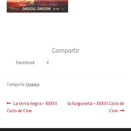
Compartir
Facebook
X
Categoría:
Cinema
Mensaje
Publicación
Siguiente
La terra negra – XXXIII
la furgoneta – XXXIII Ciclo de
anterior:
post:
Ciclo de Cine
Cine
de
navegación