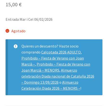
15,00
€
Entrada Mar i Cel 06/02/2026
Agotado
Quieres un descuento? Hazte socio
comprando
Calçotada 2026 ADULTO
,
Prohibido – Fiesta de Verano con Joan
Marcià –
,
Prohibido – Fiesta de Verano con
Joan Marcià – MENORS
,
Almuerzo
celebración Diada nacional de Cataluña 2026
– Domingo 13/09/2026
o
Almuerzo
Celebración Diada 2026 – MENORS –
!