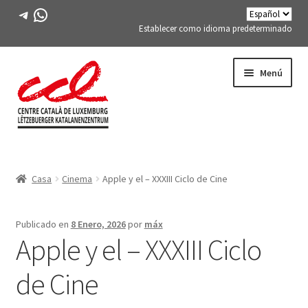
Telegrama
WhatsApp
Establecer como idioma predeterminado
Saltar
saltar
Menú
a
al
la
contenido
navegación
Expand
CONÓCENOS
child
Casa
Cinema
Apple y el – XXXIII Ciclo de Cine
menu
Expand
ACTIVIDADES
child
menu
CURSOS
Publicado en
8 Enero, 2026
por
máx
Apple y el – XXXIII Ciclo
MIEMBROS DE FES-TE
de Cine
LIBRO