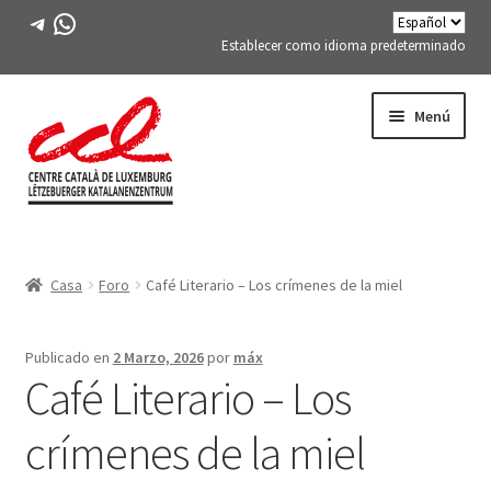
Telegrama
WhatsApp
Establecer como idioma predeterminado
Saltar
saltar
Menú
a
al
la
contenido
navegación
Expand
CONÓCENOS
child
Casa
Foro
Café Literario – Los crímenes de la miel
menu
Expand
ACTIVIDADES
child
menu
CURSOS
Publicado en
2 Marzo, 2026
por
máx
Café Literario – Los
MIEMBROS DE FES-TE
crímenes de la miel
LIBRO