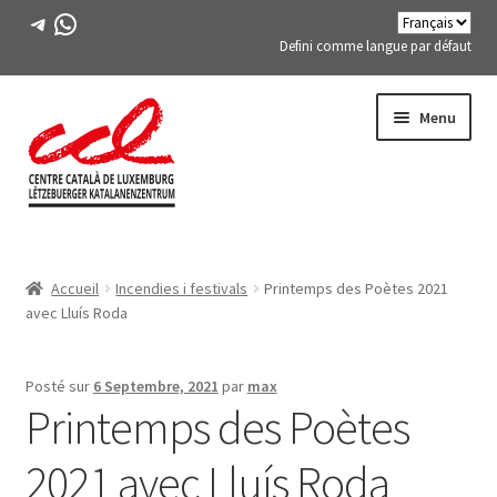
Télégramme
WhatsApp
Defini comme langue par défaut
Passer
Aller
Menu
à
au
la
contenu
navigation
Expand
A PROPOS DE NOUS
child
Accueil
Incendies i festivals
Printemps des Poètes 2021
menu
Expand
ACTIVITÉS
avec Lluís Roda
child
menu
COURS
Posté sur
6 Septembre, 2021
par
max
Printemps des Poètes
MEMBRES DE FES-TE
2021 avec Lluís Roda
LIVRE