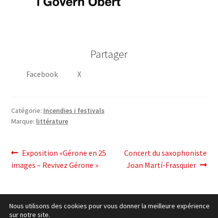
Partager
Facebook
X
Catégorie:
Incendies i festivals
Marque:
littérature
post
Post
Article
Exposition «Gérone en 25
Concert du saxophoniste
précédent:
suivant:
images – Revivez Gérone »
Joan Martí-Frasquier
navigation
Nous utilisons des cookies pour vous donner la meilleure expérience
sur notre site.