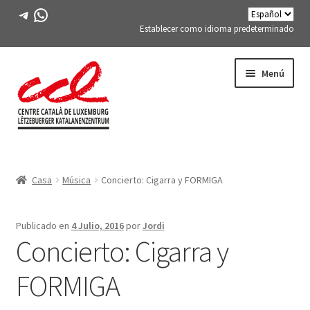
Telegrama
WhatsApp
Establecer como idioma predeterminado
Saltar
saltar
Menú
a
al
la
contenido
navegación
Expand
CONÓCENOS
child
Casa
Música
Concierto: Cigarra y FORMIGA
menu
Expand
ACTIVIDADES
child
menu
CURSOS
Publicado en
4 Julio, 2016
por
Jordi
Concierto: Cigarra y
MIEMBROS DE FES-TE
FORMIGA
LIBRO