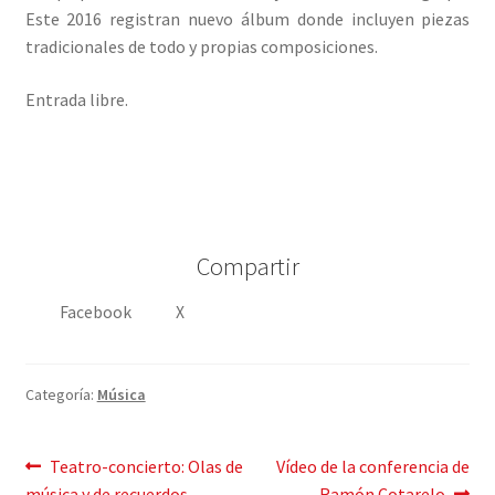
Este 2016 registran nuevo álbum donde incluyen piezas
tradicionales de todo y propias composiciones.
Entrada libre.
Compartir
Facebook
X
Categoría:
Música
Mensaje
Publicación
Siguiente
Teatro-concierto: Olas de
Vídeo de la conferencia de
anterior:
post:
música y de recuerdos –
Ramón Cotarelo