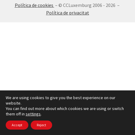
Política de cookies
– © CCLuxemburg 2006 - 2026 –
INICIA SESSIÓ
Política de privacitat
We are using cookies to give you the best experience on our
website.
You can find out more about which cookies we are using or switch
them off in
settings
.
Accept
Reject