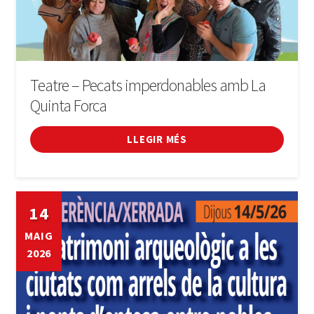
Teatre – Pecats imperdonables amb La
Quinta Forca
LLEGIR MÉS
14
MAIG
2026