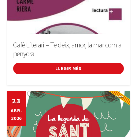
Cafè Literari – Te deix, amor, la mar com a
penyora
LLEGIR MÉS
23
ABR.
2026