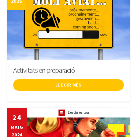
2026
LLIBRE
INICIA SESSIÓ
Activitats en preparació
LLEGIR MÉS
24
MAIG
2024