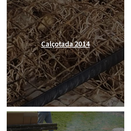
La Penya Barça de Luxembourg
CURSOS
FES-TE SOCI
Calçotada 2014
LLIBRE
INICIA SESSIÓ