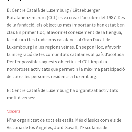
menú
Expande
Publicacions
El Centre Català de Luxemburg / Lëtzebuerger
secunda
el
Katalanenzentrum (CCL) es va crear l’octubre del 1987. Des
menú
Expande
de la fundació, els objectius més importants han estat ben
Històric
secunda
el
clar. En primer lloc, afavorir el coneixement de la llengua,
menú
la cultura i les tradicions catalanes al Gran Ducat de
Què són les comunitats catalanes a l’exterior?
secunda
Luxembourg i a les regions veïnes. En segon lloc, afavorir
la integració de les comunitats catalanes al país d’acollida.
Expande
ACTIVITATS
Per fer possibles aquests objectius el CCL impulsa
el
nombroses activitats que permetin la màxima participació
menú
CURSOS
de totes les persones residents a Luxemburg.
secunda
FES-TE SOCI
El Centre Català de Luxemburg ha organitzat activitats
molt diverses:
LLIBRE
Concerts
INICIA SESSIÓ
N’ha organitzat de tots els estils. Més clàssics com els de
Victoria de los Angeles, Jordi Savall, l’Escolania de