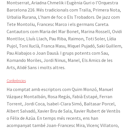
Montserrat, Ariadna Chmelik i Eugènia Guri o l’Orquestra
Barcelona 216. Més tradicionals com Tralla, Primera Nota,
Urbalia Rurana, L’ham de foc o Els Trobadors. De jazz com
Tete Montoliu, Francesc Marco i els germans Careta.
Cantautors com Maria del Mar Bonet, Marina Rossell, Ovidi
Montllor, Lluís Llach, Pau Riba, Raimon, Toti Soler, Lídia
Pujol, Toni Xuclà, Franca Masu, Miquel Pujadó, Saki Guillem,
Pau Alabajos o Joan Dausà. I grups potents com Sau,
Komando Moriles, Jordi Ninus, Manel, Els Amics de les
Arts, Alidé Sans i molts altres.
Conferències
Ha comptat amb escriptors com Quim Monzó, Manuel
Vázquez Montalbán, Rosa Regás, Fabià Estapé, Ferran
Torrent, Jordi Coca, Isabel-Clara Simó, Baltasar Porcel,
Albert Salvadó, Xavier Bru de Sala, Xavier Rubert de Ventòs
o Félix de Azúa. En temps més recents, ens han
acompanyat també Joan-Francesc Mira, Vicenç Villatoro,