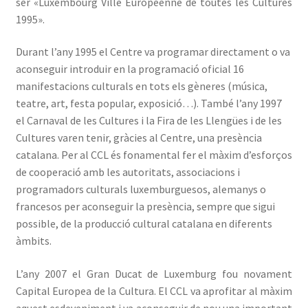
ser «Luxembourg Ville Européenne de toutes les Cultures
1995».
Durant l’any 1995 el Centre va programar directament o va
aconseguir introduir en la programació oficial 16
manifestacions culturals en tots els gèneres (música,
teatre, art, festa popular, exposició…). També l’any 1997
el Carnaval de les Cultures i la Fira de les Llengües i de les
Cultures varen tenir, gràcies al Centre, una presència
catalana. Per al CCL és fonamental fer el màxim d’esforços
de cooperació amb les autoritats, associacions i
programadors culturals luxemburguesos, alemanys o
francesos per aconseguir la presència, sempre que sigui
possible, de la producció cultural catalana en diferents
àmbits.
L’any 2007 el Gran Ducat de Luxemburg fou novament
Capital Europea de la Cultura. El CCL va aprofitar al màxim
aquest esdeveniment i va aconseguir de nou una important