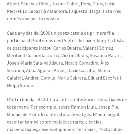
Albert Sánchez Piñol, Jaume Cabré, Ponç Pons, Lucia
Pietrelli o Sebastià Alzamora. I aquesta llarga llista n’és
només una petita mostra.
Cada any des del 2006 un poeta català de primera fila
participa al Printemps des Poètes de Luxemburg. La llista
de participants inclou: Carles Duarte, Valentí Gómez,
Meritxell Cucurella-Jorba, Víctor Obiols, Susanna Rafart,
Josep-Maria Sala-Valldaura, Narcís Comadira, Àlex
Susanna, Anna Aguilar-Amat, David Castillo, Mireia
Calafell, Andreu Gomila, Maria Cabrera, Eduard Escofet i
Helga Simon.
D’altra banda, el CCL ha acollit conferències temàtiques de
tota mena. Per exemple, sobre Ramon Llull, Josep Pla,
Manuel de Pedrolo o literatura de viatges. N’hem pogut
escoltar també sobre malalties rares, ciències,
matemàtiques, desenvolupament ferroviari, l’Estatut de