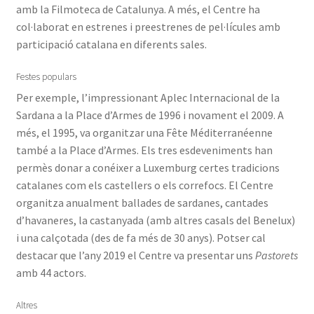
amb la Filmoteca de Catalunya. A més, el Centre ha
col·laborat en estrenes i preestrenes de pel·lícules amb
participació catalana en diferents sales.
Festes populars
Per exemple, l’impressionant Aplec Internacional de la
Sardana a la Place d’Armes de 1996 i novament el 2009. A
més, el 1995, va organitzar una Fête Méditerranéenne
també a la Place d’Armes. Els tres esdeveniments han
permès donar a conéixer a Luxemburg certes tradicions
catalanes com els castellers o els correfocs. El Centre
organitza anualment ballades de sardanes, cantades
d’havaneres, la castanyada (amb altres casals del Benelux)
i una calçotada (des de fa més de 30 anys). Potser cal
destacar que l’any 2019 el Centre va presentar uns
Pastorets
amb 44 actors.
Altres