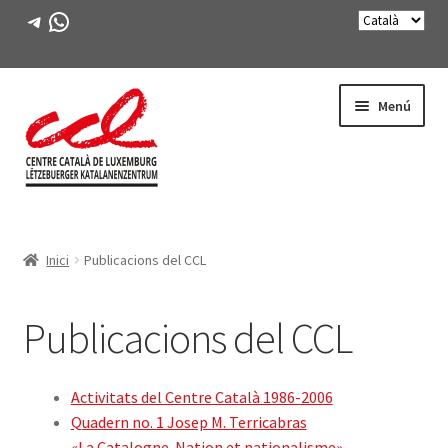
Telegram
WhatsApp
Salta
Vés
Menú
a
al
navegació
contingut
Expande
CONEIX-NOS
el
Inici
Publicacions del CCL
menú
Què és?
secunda
Expande
Publicacions del CCL
La junta
el
menú
Contacte
secunda
Activitats del Centre Català 1986-2006
Quadern no. 1 Josep M. Terricabras
Expande
Invitats il·lustres del CCL
«La Catalogne. Nation et nationalisme»
el