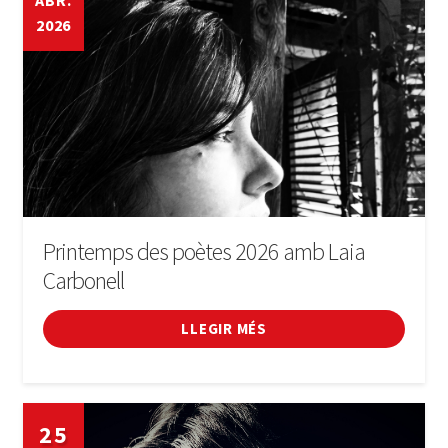
ABR.
2026
Cinema
Conferències
Cursos
Esports
Fires i festivals
Printemps des poètes 2026 amb Laia
Carbonell
Fòrum
LLEGIR MÉS
General
Infantil
25