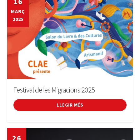
16
MARÇ
LLIBRE
2025
INICIA SESSIÓ
Festival de les Migracions 2025
LLEGIR MÉS
26