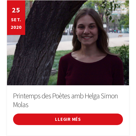
25
SET.
2020
Printemps des Poètes amb Helga Simon
Molas
LLEGIR MÉS