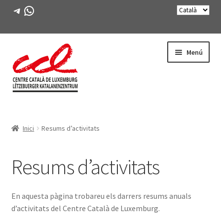
Telegram
WhatsApp
Salta
Vés
Menú
a
al
navegació
contingut
Expande
CONEIX-NOS
el
Inici
Resums d’activitats
menú
Què és?
secunda
Expande
Resums d’activitats
La junta
el
menú
Contacte
secunda
En aquesta pàgina trobareu els darrers resums anuals
d’activitats del Centre Català de Luxemburg.
Expande
Invitats il·lustres del CCL
el