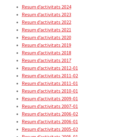
Resum d’activitats 2024
menú
Expande
Publicacions
Resum d’activitats 2023
secunda
el
Resum d’activitats 2022
menú
Expande
Històric
Resum d’activitats 2021
secunda
el
Resum d’activitats 2020
menú
Assemblees generals
Resum d’activitats 2019
secunda
Resum d’activitats 2018
Butlletins de la FIEC
Resum d’activitats 2017
Resum d’activitats 2012-01
Resums d’activitats
Resum d’activitats 2011-02
Resum d’activitats 2011-01
Resum d’activitats 2010-01
Què són les comunitats catalanes a l’exterior?
Resum d’activitats 2009-01
Expande
Resum d’activitats 2007-01
ACTIVITATS
el
Resum d’activitats 2006-02
menú
Resum d’activitats 2006-01
CURSOS
secunda
Resum d’activitats 2005-02
Resum d’activitats 2005-01