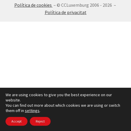
Política de cookies
– © CCLuxemburg 2006 - 2026 –
INICIA SESSIÓ
Política de privacitat
We are using cookies to give you the best experience on our
website.
You can find out more about which cookies we are using or switch
them off in
settings
.
Accept
Reject