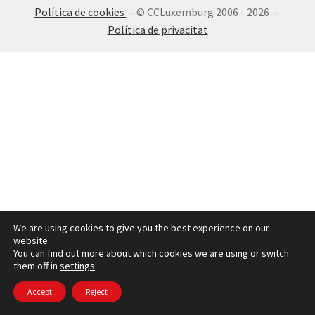
Política de cookies
– © CCLuxemburg 2006 - 2026 –
INICIA SESSIÓ
Política de privacitat
We are using cookies to give you the best experience on our
website.
You can find out more about which cookies we are using or switch
them off in
settings
.
Accept
Reject