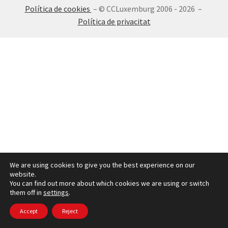
Política de cookies
– © CCLuxemburg 2006 - 2026 –
INICIA SESSIÓ
Política de privacitat
We are using cookies to give you the best experience on our
website.
You can find out more about which cookies we are using or switch
them off in
settings
.
Accept
Reject