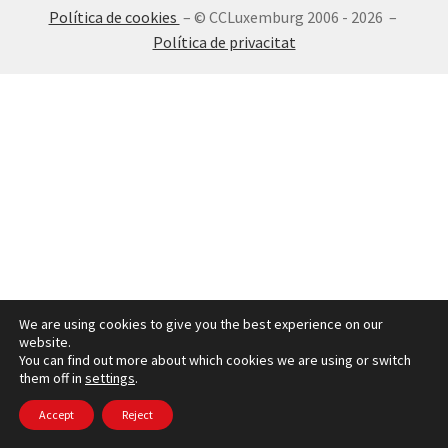
Política de cookies
– © CCLuxemburg 2006 - 2026 –
INICIA SESSIÓ
Política de privacitat
We are using cookies to give you the best experience on our
website.
You can find out more about which cookies we are using or switch
them off in
settings
.
Accept
Reject