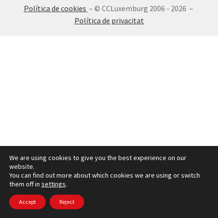
Política de cookies
– © CCLuxemburg 2006 - 2026 –
INICIA SESSIÓ
Política de privacitat
We are using cookies to give you the best experience on our
website.
You can find out more about which cookies we are using or switch
them off in
settings
.
Accept
Reject