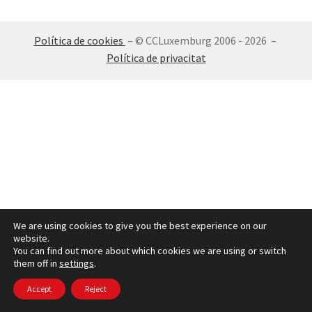
INICIA SESSIÓ
Política de cookies
– © CCLuxemburg 2006 - 2026 –
Política de privacitat
We are using cookies to give you the best experience on our
website.
You can find out more about which cookies we are using or switch
them off in
settings
.
Accept
Reject