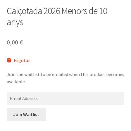
Calçotada 2026 Menors de 10
anys
0,00
€
Esgotat
Join the waitlist to be emailed when this product becomes
available
E
n
t
Join Waitlist
e
r