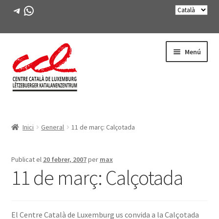
Telegram
WhatsApp
Salta
Vés
Menú
a
al
navegació
contingut
Expande
CONEIX-NOS
el
Inici
General
11 de març: Calçotada
menú
Expande
ACTIVITATS
secunda
el
menú
CURSOS
Publicat el
20 febrer, 2007
per
max
secunda
11 de març: Calçotada
FES-TE SOCI
LLIBRE
El Centre Català de Luxemburg us convida a la Calçotada