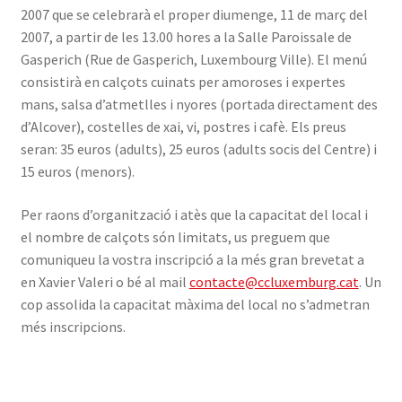
2007 que se celebrarà el proper diumenge, 11 de març del
INICIA SESSIÓ
2007, a partir de les 13.00 hores a la Salle Paroissale de
Gasperich (Rue de Gasperich, Luxembourg Ville). El menú
consistirà en calçots cuinats per amoroses i expertes
mans, salsa d’atmetlles i nyores (portada directament des
d’Alcover), costelles de xai, vi, postres i cafè. Els preus
seran: 35 euros (adults), 25 euros (adults socis del Centre) i
15 euros (menors).
Per raons d’organització i atès que la capacitat del local i
el nombre de calçots són limitats, us preguem que
comuniqueu la vostra inscripció a la més gran brevetat a
en Xavier Valeri o bé al mail
contacte@ccluxemburg.cat
. Un
cop assolida la capacitat màxima del local no s’admetran
més inscripcions.