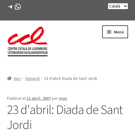
Telegram
WhatsApp
Salta
Vés
Menú
a
al
navegació
contingut
Expande
CONEIX-NOS
el
Inici
General
23 d'abril: Diada de Sant Jordi
menú
Expande
ACTIVITATS
secunda
el
menú
CURSOS
Publicat el
12 abril, 2007
per
max
secunda
23 d'abril: Diada de Sant
FES-TE SOCI
Jordi
LLIBRE