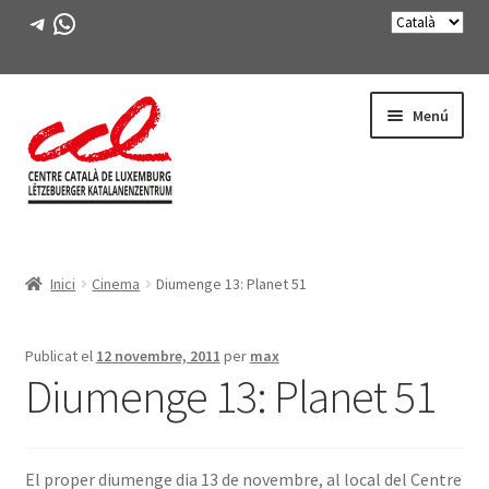
Telegram
WhatsApp
Salta
Vés
Menú
a
al
navegació
contingut
Expande
CONEIX-NOS
el
Inici
Cinema
Diumenge 13: Planet 51
menú
Expande
ACTIVITATS
secunda
el
menú
CURSOS
Publicat el
12 novembre, 2011
per
max
secunda
Diumenge 13: Planet 51
FES-TE SOCI
LLIBRE
El proper diumenge dia 13 de novembre, al local del Centre