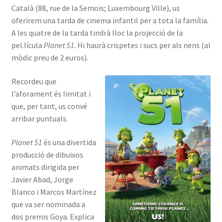
Català (88, rue de la Semois; Luxembourg Ville), us
INICIA SESSIÓ
oferirem una tarda de cinema infantil per a tota la família.
A les quatre de la tarda tindrà lloc la projecció de la
pel.lícula
Planet 51
. Hi haurà crispetes i sucs per als nens (al
mòdic preu de 2 euros).
Recordeu que
l’aforament és limitat i
que, per tant, us convé
arribar puntuals.
Planet 51
és una divertida
producció de dibuixos
animats dirigida per
Javier Abad, Jorge
Blanco i Marcos Martínez
que va ser nominada a
dos premis Goya. Explica