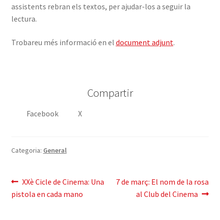
assistents rebran els textos, per ajudar-los a seguir la
lectura.
Trobareu més informació en el
document adjunt
.
Compartir
Facebook
X
Categoria:
General
Navegació
Entrada
Pròxima
XXè Cicle de Cinema: Una
7 de març: El nom de la rosa
anterior:
entrada:
pistola en cada mano
al Club del Cinema
d'entrades