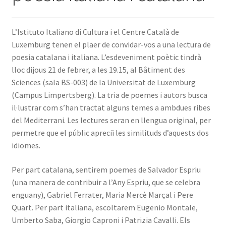
INICIA SESSIÓ
L’Istituto Italiano di Cultura i el Centre Català de
Luxemburg tenen el plaer de convidar-vos a una lectura de
poesia catalana i italiana. L’esdeveniment poètic tindrà
lloc dijous 21 de febrer, a les 19.15, al Bâtiment des
Sciences (sala BS-003) de la Universitat de Luxemburg
(Campus Limpertsberg). La tria de poemes i autors busca
il·lustrar com s’han tractat alguns temes a ambdues ribes
del Mediterrani. Les lectures seran en llengua original, per
permetre que el públic apreciï les similituds d’aquests dos
idiomes.
Per part catalana, sentirem poemes de Salvador Espriu
(una manera de contribuir a l’Any Espriu, que se celebra
enguany), Gabriel Ferrater, Maria Mercè Marçal i Pere
Quart. Per part italiana, escoltarem Eugenio Montale,
Umberto Saba, Giorgio Caproni i Patrizia Cavalli. Els