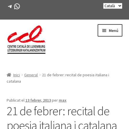
Telegram
WhatsApp
Salta
Vés
Menú
a
al
navegació
contingut
Expande
CONEIX-NOS
el
Inici
General
21 de febrer: recital de poesia italiana i
menú
Expande
ACTIVITATS
catalana
secunda
el
menú
CURSOS
secunda
Publicat el
13 febrer, 2013
per
max
21 de febrer: recital de
FES-TE SOCI
poesia italiana i catalana
LLIBRE