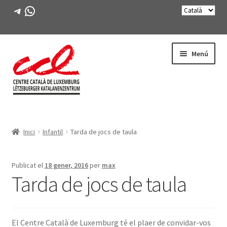
Telegram
WhatsApp
Salta
Vés
Menú
a
al
navegació
contingut
Expande
CONEIX-NOS
el
Inici
Infantil
Tarda de jocs de taula
menú
Expande
ACTIVITATS
secunda
el
menú
CURSOS
Publicat el
18 gener, 2016
per
max
secunda
Tarda de jocs de taula
FES-TE SOCI
LLIBRE
El Centre Català de Luxemburg té el plaer de convidar-vos