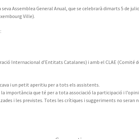
 seva Assemblea General Anual, que se celebrarà dimarts 5 de juliol
uxembourg Ville).
:
ració Internacional d’Entitats Catalanes) i amb el CLAE (Comité de
cava i un petit aperitiu per a tots els assistents.
a importància que té per a tota associació la participació i l’opi
itzades i les previstes. Totes les crítiques i suggeriments no sera