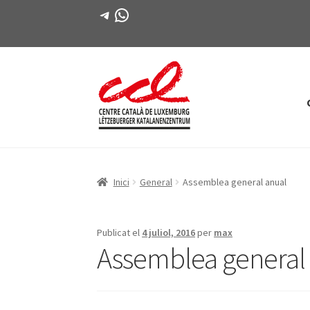
Telegram
WhatsApp
Salta
Vés
a
al
navegació
contingut
Inici
General
Assemblea general anual
Publicat el
4 juliol, 2016
per
max
Assemblea general