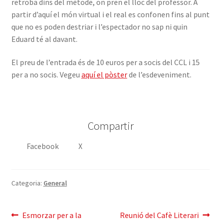
retroba dins del mètode, on pren el lloc del professor. A
partir d’aquí el món virtual i el real es confonen fins al punt
que no es poden destriar i l’espectador no sap ni quin
Eduard té al davant.
El preu de l’entrada és de 10 euros per a socis del CCL i 15
per a no socis. Vegeu
aquí el pòster
de l’esdeveniment.
Compartir
Facebook
X
Categoria:
General
Navegació
Entrada
Pròxima
Esmorzar per a la
Reunió del Cafè Literari