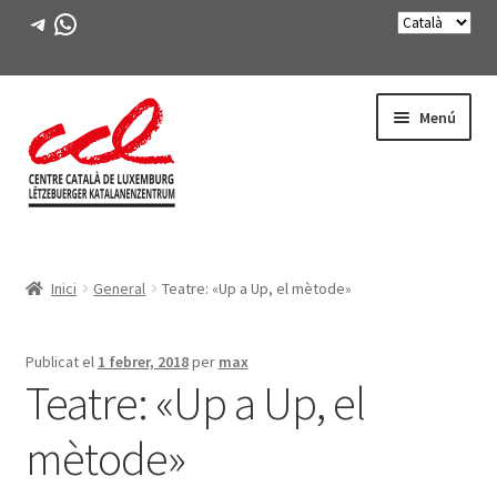
Telegram
WhatsApp
Salta
Vés
Menú
a
al
navegació
contingut
Expande
CONEIX-NOS
el
Inici
General
Teatre: «Up a Up, el mètode»
menú
Expande
ACTIVITATS
secunda
el
menú
CURSOS
Publicat el
1 febrer, 2018
per
max
secunda
Teatre: «Up a Up, el
FES-TE SOCI
mètode»
LLIBRE