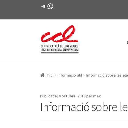
Telegram
WhatsApp
Salta
Vés
a
al
navegació
contingut
Inici
Informació útil
Informació sobre les el
Publicat el
4 octubre, 2019
per
max
Informació sobre le