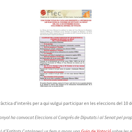
àctica d’interès per a qui vulgui participar en les eleccions del 10
anyol ha convocat Eleccions al Congrés de Diputats i al Senat pel pr
al d’Entitats Catalanes) us fem a mans una
Guia de Votació
sobre les m