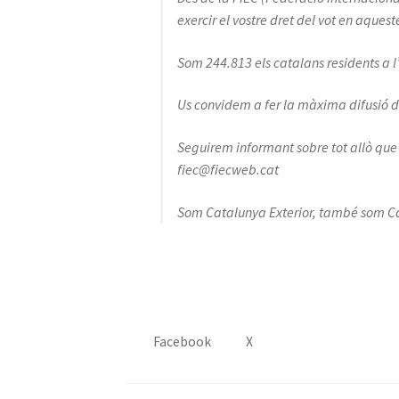
exercir el vostre dret del vot en aques
Som 244.813 els catalans residents a l’e
Us convidem a fer la màxima difusió d
Seguirem informant sobre tot allò que 
fiec@fiecweb.cat
Som Catalunya Exterior, també som C
Facebook
X