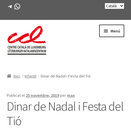
Telegram
WhatsApp
Salta
Vés
Menú
a
al
navegació
contingut
Expande
CONEIX-NOS
el
Inici
Infantil
Dinar de Nadal i Festa del Tió
menú
Expande
ACTIVITATS
secunda
el
menú
CURSOS
Publicat el
25 novembre, 2019
per
max
secunda
Dinar de Nadal i Festa del
FES-TE SOCI
Tió
LLIBRE