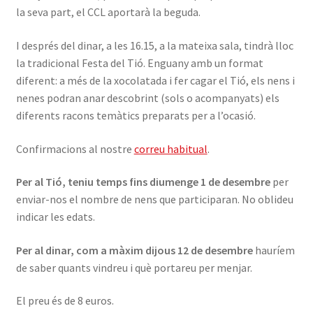
la seva part, el CCL aportarà la beguda.
I després del dinar, a les 16.15, a la mateixa sala, tindrà lloc
la tradicional Festa del Tió. Enguany amb un format
diferent: a més de la xocolatada i fer cagar el Tió, els nens i
nenes podran anar descobrint (sols o acompanyats) els
diferents racons temàtics preparats per a l’ocasió.
Confirmacions al nostre
correu habitual
.
Per al Tió, teniu temps fins diumenge 1 de desembre
per
enviar-nos el nombre de nens que participaran. No oblideu
indicar les edats.
Per al dinar, com a màxim dijous 12 de desembre
hauríem
de saber quants vindreu i què portareu per menjar.
El preu és de 8 euros.