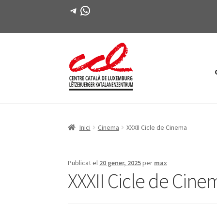
Telegram
WhatsApp
Salta
Vés
a
al
navegació
contingut
Inici
Cinema
XXXII Cicle de Cinema
Publicat el
20 gener, 2025
per
max
XXXII Cicle de Cine