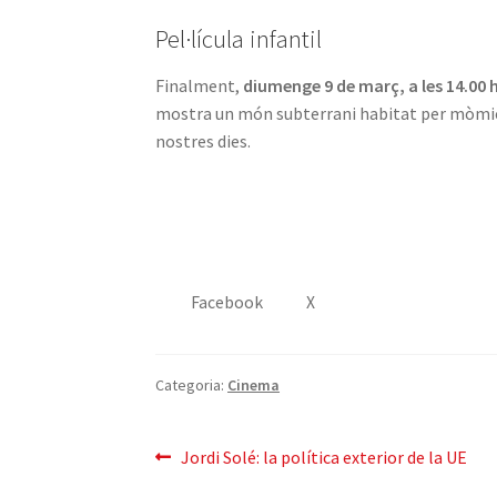
Pel·lícula infantil
Finalment,
diumenge 9 de març, a les 14.00 
mostra un món subterrani habitat per mòmies. 
nostres dies.
Facebook
X
Categoria:
Cinema
Navegació
Entrada
Jordi Solé: la política exterior de la UE
anterior: