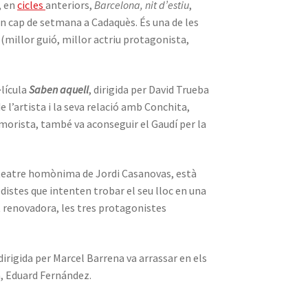
, en
cicles
anteriors,
Barcelona, nit d’estiu
,
n cap de setmana a Cadaquès. És una de les
(millor guió, millor actriu protagonista,
·lícula
Saben aquell
, dirigida per David Trueba
 l’artista i la seva relació amb Conchita,
umorista, també va aconseguir el Gaudí per la
de teatre homònima de Jordi Casanovas, està
distes que intenten trobar el seu lloc en una
at renovadora, les tres protagonistes
 dirigida per Marcel Barrena va arrassar en els
a, Eduard Fernández.