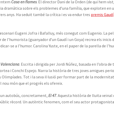
sentem
Casa en flames
. El director Dani de la Orden (de qui hem vist
ia dramàtica sobre els problemes d’una família, que exploten en u
ers anys. Ha seduït també la crítica i es va endur tres
premis Gaudí
 l’escenari Eugeni Jofra i Bafalluy, més conegut com Eugenio. La pel
de l’humorista (guanyador d’un Gaudí i un Goya) recrea els inicis de
icar-se a l’humor. Carolina Yuste, en el paper de la parella de l’h
m
Valenciana
. Escrita i dirigida per Jordi Núñez, basada en l’obra 
tea i Conchi Espejo. Narra la història de tres joves amigues perio
s Olimpíades. Tot i la seva il·lusió per formar part de la modernit
el nou món que el progrés els ofereix.
un autobús, concretament,
El 47
. Aquesta història de lluita veïnal
 públic rècord. Un autèntic fenomen, com el seu actor protagonist