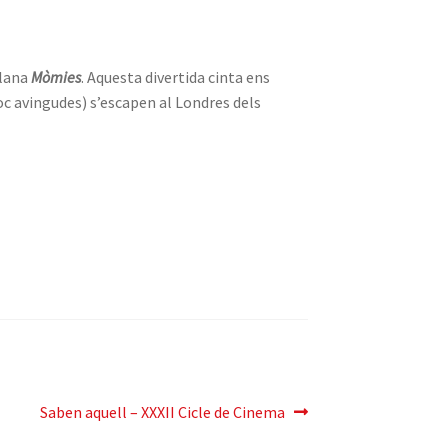
alana
Mòmies
. Aquesta divertida cinta ens
oc avingudes) s’escapen al Londres dels
Pròxima
Saben aquell – XXXII Cicle de Cinema
entrada: