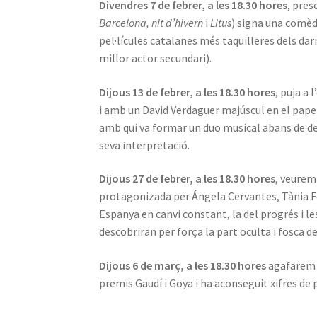
Divendres 7 de febrer, a les 18.30 hores
, pre
Barcelona, nit d’hivern
i
Litus
) signa una comèd
pel·lícules catalanes més taquilleres dels darr
millor actor secundari).
Dijous 13 de febrer, a les 18.30 hores
, puja a
i amb un David Verdaguer majúscul en el paper 
amb qui va formar un duo musical abans de ded
seva interpretació.
Dijous 27 de febrer, a les 18.30 hores
, veure
protagonizada per Ángela Cervantes, Tània For
Espanya en canvi constant, la del progrés i le
descobriran per força la part oculta i fosca d
Dijous 6 de març, a les 18.30 hores
agafarem 
premis Gaudí i Goya i ha aconseguit xifres de