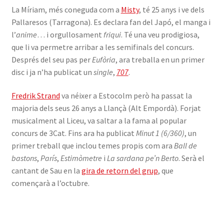
La Míriam, més coneguda com a
Misty
, té 25 anys i ve dels
Pallaresos (Tarragona). Es declara fan del Japó, el manga i
l’
anime
… i orgullosament
friqui
. Té una veu prodigiosa,
que li va permetre arribar a les semifinals del concurs.
Després del seu pas per
Eufòria
, ara treballa en un primer
disc i ja n’ha publicat un
single
,
707
.
Fredrik Strand
va néixer a Estocolm però ha passat la
majoria dels seus 26 anys a Llançà (Alt Empordà). Forjat
musicalment al Liceu, va saltar a la fama al popular
concurs de 3Cat. Fins ara ha publicat
Minut 1 (6/360)
, un
primer treball que inclou temes propis com ara
Ball de
bastons
,
París
,
Estimòmetre
i
La sardana pe’n Berto
. Serà el
cantant de Sau en la
gira de retorn del grup
, que
començarà a l’octubre.