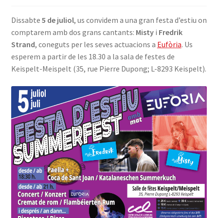
INICIA SESSIÓ
Dissabte
5 de juliol
, us convidem a una gran festa d’estiu on
comptarem amb dos grans cantants:
Misty
i
Fredrik
Strand
, coneguts per les seves actuacions a
Eufòria
. Us
esperem a partir de les 18.30 a la sala de festes de
Keispelt-Meispelt (35, rue Pierre Dupong; L-8293 Keispelt).