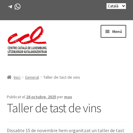
Telegram
WhatsApp
Salta
Vés
Menú
a
al
navegació
contingut
Expande
CONEIX-NOS
el
Inici
General
Taller de tast de vins
menú
Expande
ACTIVITATS
secunda
el
menú
CURSOS
Publicat el
28 octubre, 2025
per
max
secunda
Taller de tast de vins
FES-TE SOCI
LLIBRE
Dissabte 15 de novembre hem organitzat un taller de tast