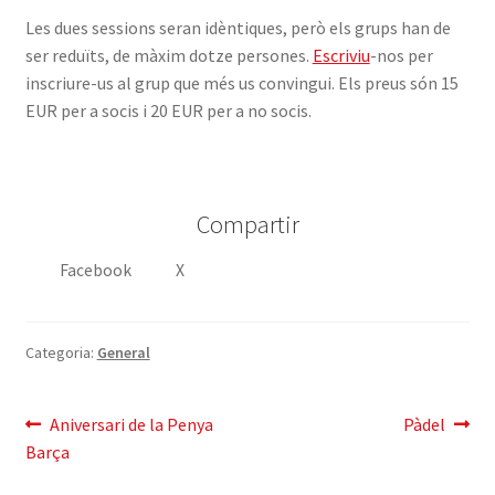
Les dues sessions seran idèntiques, però els grups han de
ser reduïts, de màxim dotze persones.
Escriviu
-nos per
inscriure-us al grup que més us convingui. Els preus són 15
EUR per a socis i 20 EUR per a no socis.
Compartir
Facebook
X
Categoria:
General
Navegació
Entrada
Pròxima
Aniversari de la Penya
Pàdel
anterior:
entrada:
Barça
d'entrades