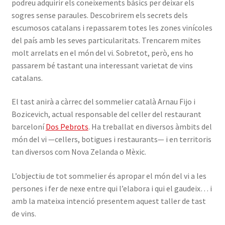
podreu adquirir els coneixements bàsics per deixar els
sogres sense paraules. Descobrirem els secrets dels
escumosos catalans i repassarem totes les zones vinícoles
del país amb les seves particularitats. Trencarem mites
molt arrelats en el món del vi. Sobretot, però, ens ho
passarem bé tastant una interessant varietat de vins
catalans.
El tast anirà a càrrec del sommelier català Arnau Fijo i
Bozicevich, actual responsable del celler del restaurant
barceloní
Dos Pebrots
. Ha treballat en diversos àmbits del
món del vi —cellers, botigues i restaurants— i en territoris
tan diversos com Nova Zelanda o Mèxic.
L’objectiu de tot sommelier és apropar el món del vi a les
persones i fer de nexe entre qui l’elabora i qui el gaudeix… i
amb la mateixa intenció presentem aquest taller de tast
de vins.