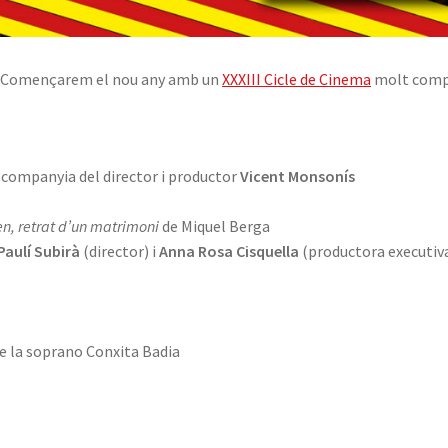
t. Començarem el nou any amb un
XXXIII Cicle de Cinema
molt comple
n companyia del director i productor
Vicent Monsonís
en, retrat d’un matrimoni
de Miquel Berga
Paulí Subirà
(director) i
Anna Rosa Cisquella
(productora executiv
)
bre la soprano Conxita Badia