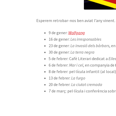
Esperem retrobar-nos ben aviat l’any vinen
9 de gener:
Wolfgang
16 de gener:
Les irresponsables
23 de gener:
La invasió dels bàrbars
, e
30 de gener:
La terra negra
5 de febrer: Cafè Literari dedicat a
Eile
6 de febrer:
Mar i cel
, en companyia de
8 de febrer: pel·lícula infantil (al local
13 de febrer:
La furgo
20 de febrer:
La ciutat cremada
7 de març: pel·lícula i conferència so