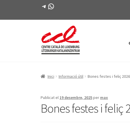
Telegram
WhatsApp
Salta
Vés
a
al
navegació
contingut
Inici
Informació útil
Bones festes i feliç 2026
Publicat el
19 desembre, 2025
per
max
Bones festes i feliç