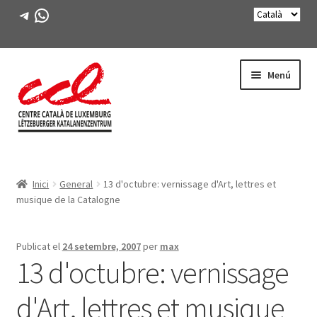
Telegram
WhatsApp
Salta
Vés
Menú
a
al
navegació
contingut
Expande
CONEIX-NOS
el
Inici
General
13 d'octubre: vernissage d'Art, lettres et
menú
Expande
ACTIVITATS
musique de la Catalogne
secunda
el
menú
CURSOS
secunda
Publicat el
24 setembre, 2007
per
max
13 d'octubre: vernissage
FES-TE SOCI
d'Art, lettres et musique
LLIBRE