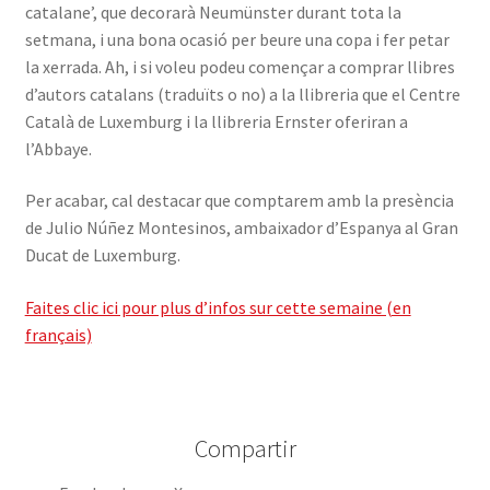
catalane’, que decorarà Neumünster durant tota la
setmana, i una bona ocasió per beure una copa i fer petar
la xerrada. Ah, i si voleu podeu començar a comprar llibres
d’autors catalans (traduïts o no) a la llibreria que el Centre
Català de Luxemburg i la llibreria Ernster oferiran a
l’Abbaye.
Per acabar, cal destacar que comptarem amb la presència
de Julio Núñez Montesinos, ambaixador d’Espanya al Gran
Ducat de Luxemburg.
Faites clic ici pour plus d’infos sur cette semaine (en
français)
Compartir