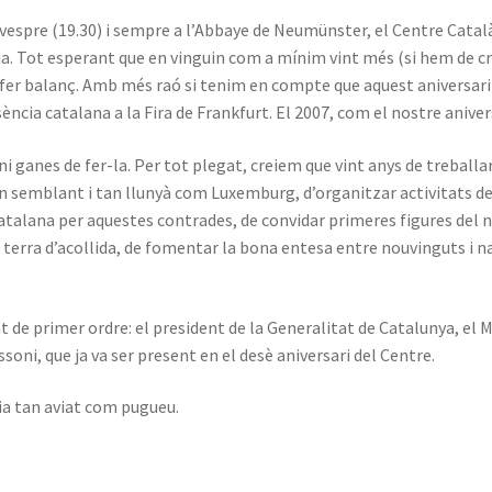
l vespre (19.30) i sempre a l’Abbaye de Neumünster, el Centre Cat
ia. Tot esperant que en vinguin com a mínim vint més (si hem de cre
fer balanç. Amb més raó si tenim en compte que aquest aniversari 
sència catalana a la Fira de Frankfurt. El 2007, com el nostre anive
ni ganes de fer-la. Per tot plegat, creiem que vint anys de treballar
an semblant i tan llunyà com Luxemburg, d’organitzar activitats d
atalana per aquestes contrades, de convidar primeres figures del 
a terra d’acollida, de fomentar la bona entesa entre nouvinguts i n
de primer ordre: el president de la Generalitat de Catalunya, el M
ssoni, que ja va ser present en el desè aniversari del Centre.
ia tan aviat com pugueu.