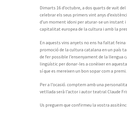
Dimarts 16 d’octubre, a dos quarts de vuit de
celebrar els seus primers vint anys d’existènc
d’un moment idoni per aturar-se un instant i 
capitalitat europea de la cultura i amb la pre
En aquests vins anyets no ens ha faltat feina 
promoció de la cultura catalana en un país t
de fer possible l’ensenyament de la llengua c
lingüístic per donar-les a conèixer en aquest
sí que es mereixen un bon sopar com a premi.
Per a l’ocasió. comptem amb una personalitat 
vetllada serà l’actor i autor teatral Claude Fri
Us preguem que confirmeu la vostra assitènc