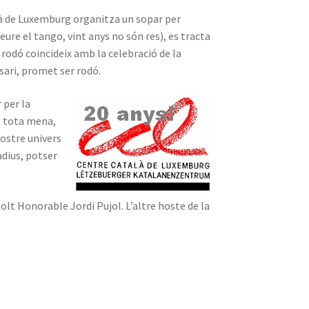
alà de Luxemburg organitza un sopar per
ure el tango, vint anys no són res), es tracta
rodó coincideix amb la celebració de la
rsari, promet ser rodó.
 per la
e tota mena,
nostre univers
adius, potser
olt Honorable Jordi Pujol. L’altre hoste de la