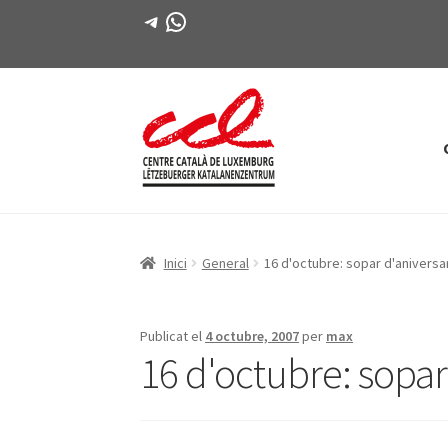
Telegram
WhatsApp
Salta
Vés
a
al
navegació
contingut
Inici
General
16 d'octubre: sopar d'aniversa
Publicat el
4 octubre, 2007
per
max
16 d'octubre: sopar