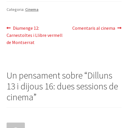
Categoria:
Cinema
Navegació
Entrada
Pròxima
Diumenge 12:
Comentaris al cinema
anterior:
entrada:
Carnestoltes i Llibre vermell
d'entrades
de Montserrat
Un pensament sobre “
Dilluns
13 i dijous 16: dues sessions de
cinema
”