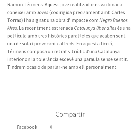
Ramon Térmens. Aquest jove realitzador es va donar a
conèixer amb
Joves
(codirigida precisament amb Carles
Torras) i ha signat una obra d’impacte com
Negro Buenos
Aires
. La recentment estrenada
Catalunya über alles
és una
pel·lícula amb tres històries paral·leles que acaben sent
una de sola i provocant calfreds. En aquesta ficció,
Térmens composa un retrat vitriòlic d’una Catalunya
interior on la tolerància esdevé una paraula sense sentit.
Tindrem ocasió de parlar-ne amb ell personalment.
Compartir
Facebook
X