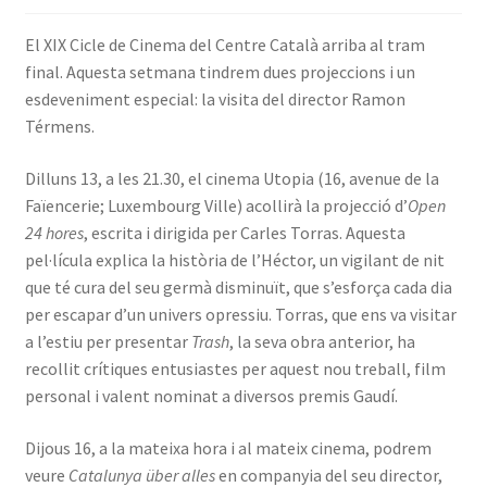
INICIA SESSIÓ
El XIX Cicle de Cinema del Centre Català arriba al tram
final. Aquesta setmana tindrem dues projeccions i un
esdeveniment especial: la visita del director Ramon
Térmens.
Dilluns 13, a les 21.30, el cinema Utopia (16, avenue de la
Faïencerie; Luxembourg Ville) acollirà la projecció d’
Open
24 hores
, escrita i dirigida per Carles Torras. Aquesta
pel·lícula explica la història de l’Héctor, un vigilant de nit
que té cura del seu germà disminuït, que s’esforça cada dia
per escapar d’un univers opressiu. Torras, que ens va visitar
a l’estiu per presentar
Trash
, la seva obra anterior, ha
recollit crítiques entusiastes per aquest nou treball, film
personal i valent nominat a diversos premis Gaudí.
Dijous 16, a la mateixa hora i al mateix cinema, podrem
veure
Catalunya über alles
en companyia del seu director,