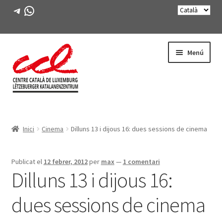
Telegram
WhatsApp
Salta
Vés
Menú
a
al
navegació
contingut
Expande
CONEIX-NOS
el
Inici
Cinema
Dilluns 13 i dijous 16: dues sessions de cinema
menú
Expande
ACTIVITATS
secunda
el
menú
CURSOS
Publicat el
12 febrer, 2012
per
max
—
1 comentari
secunda
Dilluns 13 i dijous 16:
FES-TE SOCI
dues sessions de cinema
LLIBRE