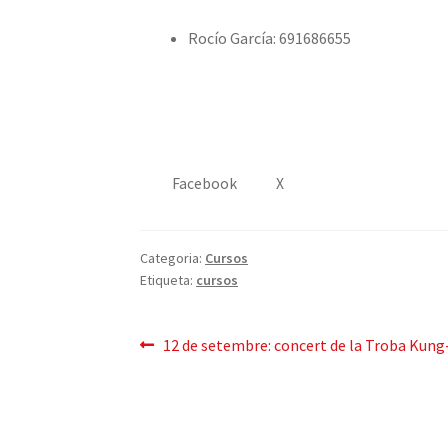
Rocío García: 691686655
Facebook
X
Categoria:
Cursos
Etiqueta:
cursos
Navegació
Entrada
12 de setembre: concert de la Troba Kung
anterior:
d'entrades