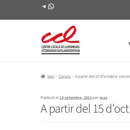
Telegram
WhatsApp
Salta
Vés
a
al
navegació
contingut
Inici
Cursos
A partir del 15 d'octubre: curso
Publicat el
13 setembre, 2012
per
max
A partir del 15 d'oc