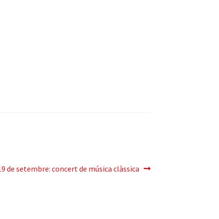
Pròxima
19 de setembre: concert de música clàssica
entrada: