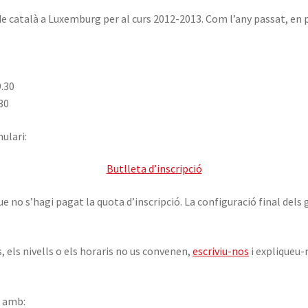
e català a Luxemburg per al curs 2012-2013. Com l’any passat, en 
9.30
.30
ulari:
Butlleta d’inscripció
 que no s’hagi pagat la quota d’inscripció. La configuració final d
s, els nivells o els horaris no us convenen,
escriviu-nos
i expliqueu-
e amb: