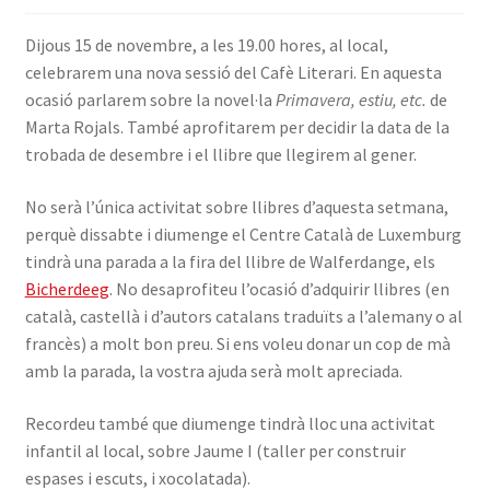
INICIA SESSIÓ
Dijous 15 de novembre, a les 19.00 hores, al local,
celebrarem una nova sessió del Cafè Literari. En aquesta
ocasió parlarem sobre la novel·la
Primavera, estiu, etc.
de
Marta Rojals. També aprofitarem per decidir la data de la
trobada de desembre i el llibre que llegirem al gener.
No serà l’única activitat sobre llibres d’aquesta setmana,
perquè dissabte i diumenge el Centre Català de Luxemburg
tindrà una parada a la fira del llibre de Walferdange, els
Bicherdeeg
. No desaprofiteu l’ocasió d’adquirir llibres (en
català, castellà i d’autors catalans traduïts a l’alemany o al
francès) a molt bon preu. Si ens voleu donar un cop de mà
amb la parada, la vostra ajuda serà molt apreciada.
Recordeu també que diumenge tindrà lloc una activitat
infantil al local, sobre Jaume I (taller per construir
espases i escuts, i xocolatada).