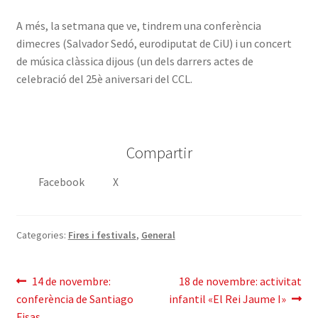
A més, la setmana que ve, tindrem una conferència
dimecres (Salvador Sedó, eurodiputat de CiU) i un concert
de música clàssica dijous (un dels darrers actes de
celebració del 25è aniversari del CCL.
Compartir
Facebook
X
Categories:
Fires i festivals
,
General
Navegació
Entrada
Pròxima
14 de novembre:
18 de novembre: activitat
anterior:
entrada:
conferència de Santiago
infantil «El Rei Jaume I»
d'entrades
Fisas