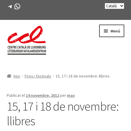
Telegram
WhatsApp
Salta
Vés
Menú
a
al
navegació
contingut
Expande
CONEIX-NOS
el
Inici
Fires i festivals
15, 17 i 18 de novembre: llibres
menú
Expande
ACTIVITATS
secunda
el
menú
CURSOS
Publicat el
14 novembre, 2012
per
max
secunda
15, 17 i 18 de novembre:
FES-TE SOCI
llibres
LLIBRE