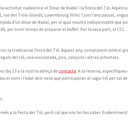
 activitat nadalenca: el Dinar de Nadal i la Festa del Tió. Aquesta
1, rue des Trois Glands; Luxembourg Ville).
Com l’any passat, engua
yada d’un dinar de Nadal, per al qual resulta indispensable que p
0, per tenir temps de preparar el buffet. Per la seva part, el CCL
rà lloc la tradicional Festa del Tió. Aquest any, comptarem amb el gr
regals del tió, una xocolatada, jocs, cançons i altres activitats.
es dia 13 a la nostra adreça de
contacte
. A la reserva, especifiqueu
u el nom i l’edat dels nens que participaran al caga-tió per tal de
s.
més a la Festa del Tió, però cal que ens ho feu saber. Evidentment