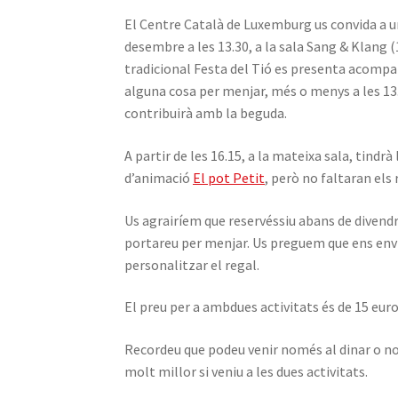
El Centre Català de Luxemburg us convida a una
desembre a les 13.30, a la sala Sang & Klang (
tradicional Festa del Tió es presenta acompan
alguna cosa per menjar, més o menys a les 13.0
contribuirà amb la beguda.
A partir de les 16.15, a la mateixa sala, tind
d’animació
El pot Petit
, però no faltaran els 
Us agrairíem que reservéssiu abans de divendr
portareu per menjar. Us preguem que ens envie
personalitzar el regal.
El preu per a ambdues activitats és de 15 euro
Recordeu que podeu venir només al dinar o no
molt millor si veniu a les dues activitats.