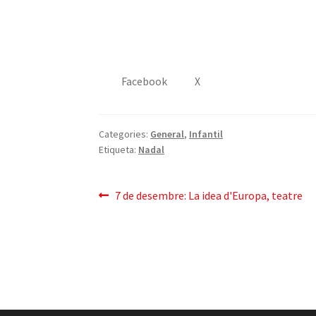
Facebook
X
Categories:
General
,
Infantil
Etiqueta:
Nadal
Navegació
Entrada
7 de desembre: La idea d'Europa, teatre
anterior:
d'entrades