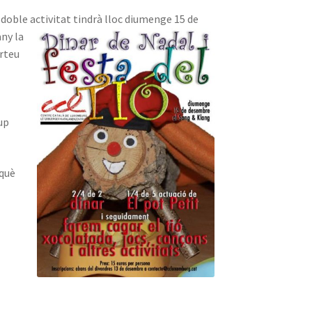
 doble activitat tindrà lloc diumenge 15 de
ny la
orteu
up
 què