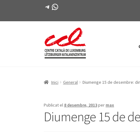
Telegram
WhatsApp
Salta
Vés
a
al
navegació
contingut
Inici
General
Diumenge 15 de desembre: dinar
Publicat el
8 desembre, 2013
per
max
Diumenge 15 de dese