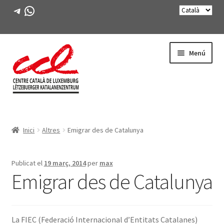
Telegram
WhatsApp
Salta
Vés
Menú
a
al
navegació
contingut
Expande
CONEIX-NOS
el
Inici
Altres
Emigrar des de Catalunya
menú
Expande
ACTIVITATS
secunda
el
menú
CURSOS
Publicat el
19 març, 2014
per
max
secunda
Emigrar des de Catalunya
FES-TE SOCI
LLIBRE
La FIEC (Federació Internacional d’Entitats Catalanes)