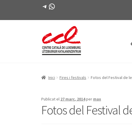
Telegram
WhatsApp
Salta
Vés
a
al
navegació
contingut
Inici
Fires i festivals
Fotos del Festival de l
Publicat el
27 març, 2014
per
max
Fotos del Festival d