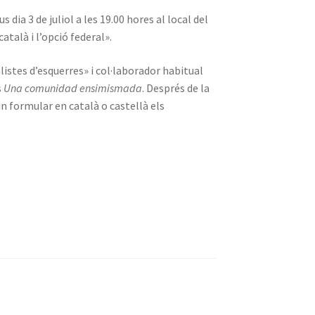
dia 3 de juliol a les 19.00 hores al local del
talà i l’opció federal».
listes d’esquerres» i col·laborador habitual
s
Una comunidad ensimismada
. Després de la
n formular en català o castellà els