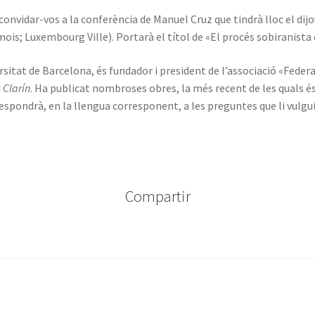
nvidar-vos a la conferència de Manuel Cruz que tindrà lloc el dijous 
is; Luxembourg Ville). Portarà el títol de «El procés sobiranista ca
ersitat de Barcelona, és fundador i president de l’associació «Federa
i
Clarín
. Ha publicat nombroses obres, la més recent de les quals é
espondrà, en la llengua corresponent, a les preguntes que li vulgui
Compartir