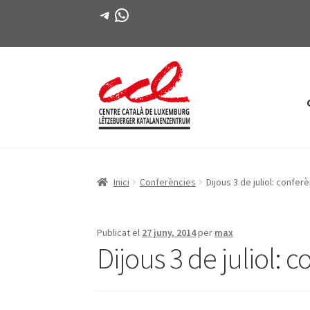
Telegram
WhatsApp
Salta
Vés
a
al
navegació
contingut
Inici
Conferències
Dijous 3 de juliol: confe
Publicat el
27 juny, 2014
per
max
Dijous 3 de juliol: